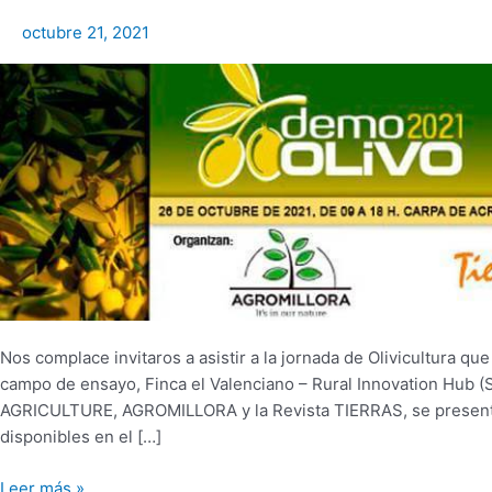
CABO
octubre 21, 2021
EN
EL
RURAL
INNOVATION
HUB
EL
VALENCIANO
Nos complace invitaros a asistir a la jornada de Olivicultura qu
campo de ensayo, Finca el Valenciano – Rural Innovation Hub (
AGRICULTURE, AGROMILLORA y la Revista TIERRAS, se presenta
disponibles en el […]
Leer más »