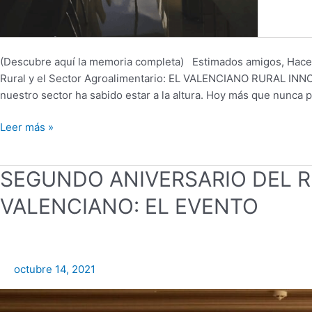
(Descubre aquí la memoria completa) Estimados amigos, Hace
Rural y el Sector Agroalimentario: EL VALENCIANO RURAL INNO
nuestro sector ha sabido estar a la altura. Hoy más que nunc
Leer más »
SEGUNDO
SEGUNDO ANIVERSARIO DEL R
ANIVERSARIO
VALENCIANO: EL EVENTO
DEL
RURAL
INNOVATION
HUB
octubre 14, 2021
EL
VALENCIANO:
EL