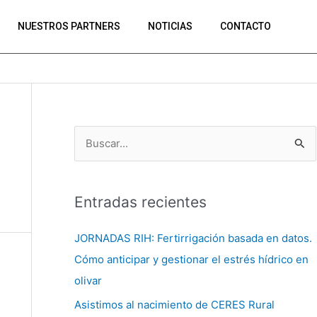
NUESTROS PARTNERS
NOTICIAS
CONTACTO
B
u
s
Entradas recientes
c
a
JORNADAS RIH: Fertirrigación basada en datos.
r
Cómo anticipar y gestionar el estrés hídrico en
p
olivar
o
Asistimos al nacimiento de CERES Rural
r