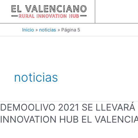
Ir
Paginación
al
de
contenido
entradas
Inicio
noticias
Página 5
noticias
DEMOOLIVO
DEMOOLIVO 2021 SE LLEVARÁ 
2021
INNOVATION HUB EL VALENCI
SE
LLEVARÁ
A