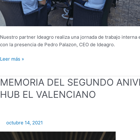
Nuestro partner Ideagro realiza una jornada de trabajo interna 
con la presencia de Pedro Palazon, CEO de Ideagro.
Leer más »
MEMORIA
MEMORIA DEL SEGUNDO ANIVE
DEL
HUB EL VALENCIANO
SEGUNDO
ANIVERSARIO
DEL
RURAL
octubre 14, 2021
INNOVATION
HUB
EL