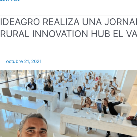
IDEAGRO
IDEAGRO REALIZA UNA JORNA
REALIZA
RURAL INNOVATION HUB EL V
UNA
JORNADA
DE
TRABAJO
octubre 21, 2021
INTERNA
EN
EL
RURAL
INNOVATION
HUB
EL
VALENCIANO