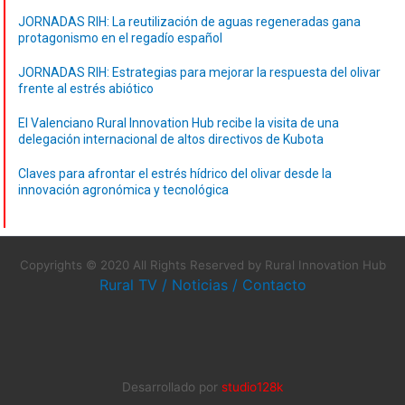
JORNADAS RIH: La reutilización de aguas regeneradas gana
protagonismo en el regadío español
JORNADAS RIH: Estrategias para mejorar la respuesta del olivar
frente al estrés abiótico
El Valenciano Rural Innovation Hub recibe la visita de una
delegación internacional de altos directivos de Kubota
Claves para afrontar el estrés hídrico del olivar desde la
innovación agronómica y tecnológica
Copyrights © 2020 All Rights Reserved by Rural Innovation Hub
Rural TV
/
Noticias
/
Contacto
Desarrollado por
studio128k