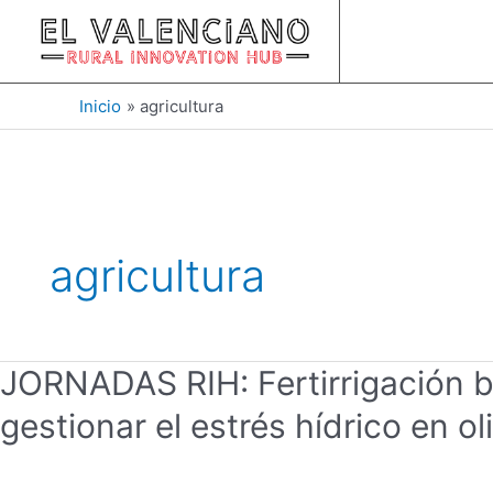
Ir
al
contenido
Inicio
agricultura
agricultura
JORNADAS
JORNADAS RIH: Fertirrigación b
RIH:
gestionar el estrés hídrico en ol
Fertirrigación
basada
en