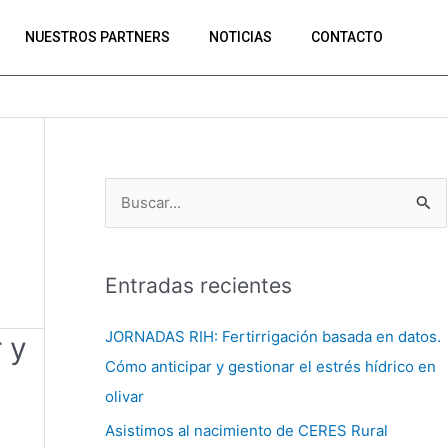
NUESTROS PARTNERS
NOTICIAS
CONTACTO
B
u
s
Entradas recientes
c
a
JORNADAS RIH: Fertirrigación basada en datos.
 y
r
Cómo anticipar y gestionar el estrés hídrico en
p
olivar
o
Asistimos al nacimiento de CERES Rural
r