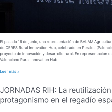
El pasado 16 de junio, una representación de BALAM Agriculture 
de CERES Rural Innovation Hub, celebrado en Perales (Palencia)
proyecto de innovación y desarrollo rural. En representación d
Valenciano Rural Innovation Hub
Leer más »
JORNADAS
JORNADAS RIH: La reutilizació
RIH:
protagonismo en el regadío esp
La
reutilización
de