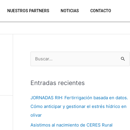
NUESTROS PARTNERS
NOTICIAS
CONTACTO
B
u
s
Entradas recientes
c
a
JORNADAS RIH: Fertirrigación basada en datos.
r
Cómo anticipar y gestionar el estrés hídrico en
p
olivar
o
Asistimos al nacimiento de CERES Rural
r