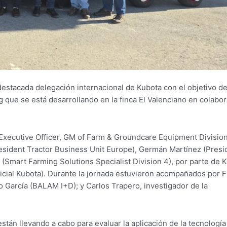
 destacada delegación internacional de Kubota con el objetivo d
que se está desarrollando en la finca El Valenciano en colabo
Executive Officer, GM of Farm & Groundcare Equipment Division
esident Tractor Business Unit Europe), Germán Martínez (Presi
Smart Farming Solutions Specialist Division 4), por parte de K
icial Kubota). Durante la jornada estuvieron acompañados por 
ro García (BALAM I+D); y Carlos Trapero, investigador de la
están llevando a cabo para evaluar la aplicación de la tecnologí