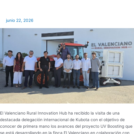
la
visita
de
junio 22, 2026
una
delegación
internacional
de
altos
directivos
de
Kubota
El Valenciano Rural Innovation Hub ha recibido la visita de una
destacada delegación internacional de Kubota con el objetivo de
conocer de primera mano los avances del proyecto UV Boosting que
se está desarrollando en la finca El Valenciano en colaboración con