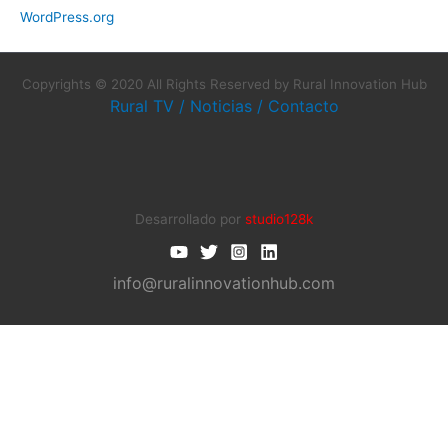
WordPress.org
Copyrights © 2020 All Rights Reserved by Rural Innovation Hub
Rural TV
/
Noticias
/
Contacto
Desarrollado por
studio128k
info@ruralinnovationhub.com