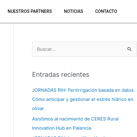
NUESTROS PARTNERS
NOTICIAS
CONTACTO
B
u
s
Entradas recientes
c
a
JORNADAS RIH: Fertirrigación basada en datos.
r
Cómo anticipar y gestionar el estrés hídrico en
p
olivar
o
Asistimos al nacimiento de CERES Rural
r
Innovation Hub en Palencia
: