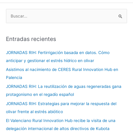
B
u
s
Entradas recientes
c
a
JORNADAS RIH: Fertirrigación basada en datos. Cómo
r
anticipar y gestionar el estrés hídrico en olivar
p
Asistimos al nacimiento de CERES Rural Innovation Hub en
o
Palencia
r
JORNADAS RIH: La reutilización de aguas regeneradas gana
:
protagonismo en el regadío español
JORNADAS RIH: Estrategias para mejorar la respuesta del
olivar frente al estrés abiótico
El Valenciano Rural Innovation Hub recibe la visita de una
delegación internacional de altos directivos de Kubota