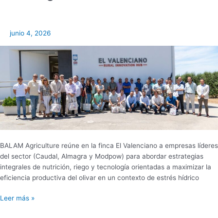
del
olivar
desde
junio 4, 2026
la
innovación
agronómica
y
tecnológica
BALAM Agriculture reúne en la finca El Valenciano a empresas líderes
del sector (Caudal, Almagra y Modpow) para abordar estrategias
integrales de nutrición, riego y tecnología orientadas a maximizar la
eficiencia productiva del olivar en un contexto de estrés hídrico
Leer más »