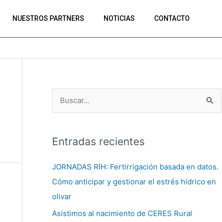
NUESTROS PARTNERS
NOTICIAS
CONTACTO
B
u
s
Entradas recientes
c
a
JORNADAS RIH: Fertirrigación basada en datos.
r
Cómo anticipar y gestionar el estrés hídrico en
p
olivar
o
Asistimos al nacimiento de CERES Rural
r