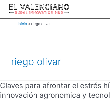
Ir
al
contenido
Inicio
riego olivar
riego olivar
Claves
Claves para afrontar el estrés hí
para
innovación agronómica y tecno
afrontar
el
estrés